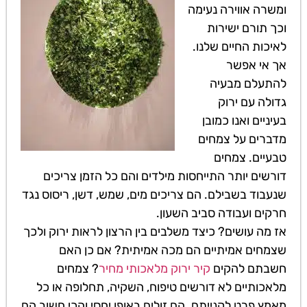
ומשרה אווירה נעימה
וכך תורם ישירות
לאיכות החיים שלנו.
אך אי אפשר
להתעלם מבעיה
גדולה עם ירוק
בעיניים ואנו כמובן
מדברים על צמחים
טבעיים. צמחים
דורשים יותר התייחסות מילדים והם כל הזמן צריכים
שנעבוד בשבילם. הם צריכים מים, שמש, דשן, ריסוס נגד
חרקים ועבודה סביב השעון.
אז מה עושים? כיצד משלבים בין הרצון לראות ירוק ולכך
שצמחים אמיתיים הם מכה אמיתית? אם כן האם
חשבתם להקים
קיר ירוק מלאכותי מחיר
? צמחים
מלאכותיים לא דורשים טיפוח, השקיה, תחלופה או כל
מאמץ פרט לקנייתם. הם זולים באופן יחסי והכי חשוב הם