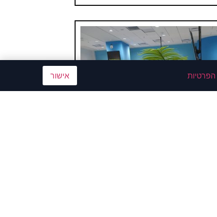
 הפרטיות
אישור
0772306348