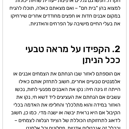
הקרה. חפשו גם גללים או פינות ייעודית שחיות יכולות
למצוא בהן "בית חם" – ואם מצאתם כאלה, תוכלו להניח
במקום אבנים חדות או חפצים מחודדים אחרים שירחיקו
את בעלי החיים מישיבה על הפרחים והאדניות.
2. הקפידו על מראה טבעי
ככל הניתן
אם הוספתם לאזור שבו הנחתם את הצמחים אבנים או
אלמנטים טבעיים אחרים, חשוב לתחזק אותם כאילו
הייתה זו גינה חיה: נקו את האבנים מפגעי לחות, נכשו
עשבים אם הנחתם את העציצים ליד דשא חי, נקו את
האזור במידה והוא מתלכלך והחליפו את האדמה בכלי
הקיבול אם היא נראית יבשה או ישנה מדי. כמו כן, חשוב
לדאוג לתחזוקתו הכוללת של הציוד הנלווה לצמחים –
ובכלל זה אגרטלים אדניות, פסלונים וכל אלמנט