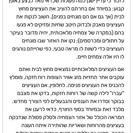
לזכור כי עדיין ישנן כמה פעולות שכדאי מאד לבצע באופן
קבוע: במיוחד אם בחרתם להציב את העציצים מחוץ
לבית (אך גם אם הם מונחים בפנים), חשוב לנקות את
העציצים מאבק ולבדוק היטב שחיות ומזיקים לא פגעו
בהם (במקרה של צמחיה מלאכותית, יהיה מדובר בעיקר
על חתולים ומכרסמים); נקו את האזור שבו מונחים
העציצים כדי לשוות לו מראה טבעי, כפי שהייתם נוהגים
לו היו אלה צמחים חיים.
אם העציצים המלאכותיים נמצאים מחוץ לבית ואתם
עוקבים אחר תחזיות מזג אוויר הצופות רוח חזקה, מומלץ
להכניס את העציצים פנימה. לחלופין, אם העציצים
"עברו" לילה קשה של רוחות חזקות, בדקו את מצבם
בבוקר וסדרו את הענפים והגבעולים לפי הצורך מחדש.
מלבד זאת ובמיוחד בסוף החורף, כדאי לרענן את
המראה הכולל של אזור הצמחיה ולסלק פסולת שנדבקה
בעציצים מהרוחות ושאריות שהותירה איתה העונה