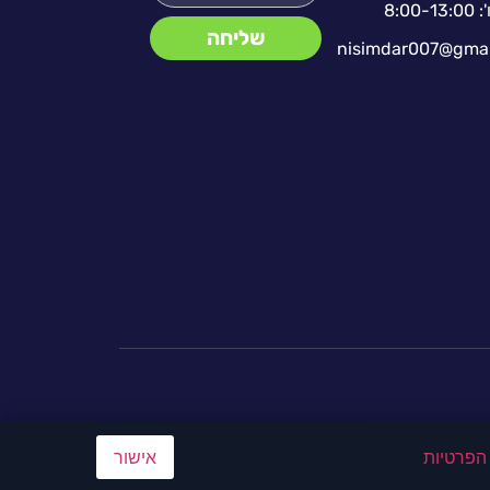
': 8:00-13:00
שליחה
nisimdar007@gmai
 הפרטיות
אישור
0772306348