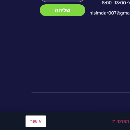
': 8:00-13:00
שליחה
nisimdar007@gmai
 הפרטיות
אישור
0772306348