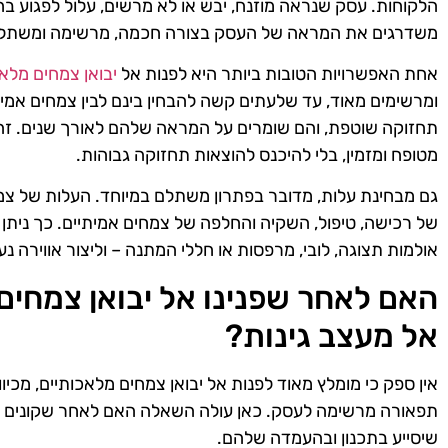
הלקוחות. עסק שנראה מוזנח, יבש או לא מרשים, עלול לפגוע בח
משדרגים את המראה של העסק בצורה חכמה, מרשימה ומשתל
אחת האפשרויות הטובות ביותר היא לפנות אל
יבואן צמחים מלא
ומרשימים מאוד, עד שלעתים קשה להבחין בינם לבין צמחים אמית
תחזוקה שוטפת, והם שומרים על המראה שלהם לאורך שנים. זהו פ
מטופח ומזמין, בלי להיכנס להוצאות תחזוקה גבוהות.
גם מבחינת עלות, מדובר בפתרון משתלם במיוחד. העלות של צמ
של רכישה, טיפול, השקיה והחלפה של צמחים אמיתיים. כך ניתן 
אולמות תצוגה, לובי, מרפסות או חללי המתנה – וליצור אווירה נ
האם לאחר שפנינו אל יבואן צמחים 
אל מעצב גינות?
אין ספק כי מומלץ מאוד לפנות אל יבואן צמחים מלאכותיים, מכיוו
תפאורה מרשימה לעסק. כאן עולה השאלה האם לאחר שקונים צמח
שיסייע בתכנון ובהעמדה שלהם.