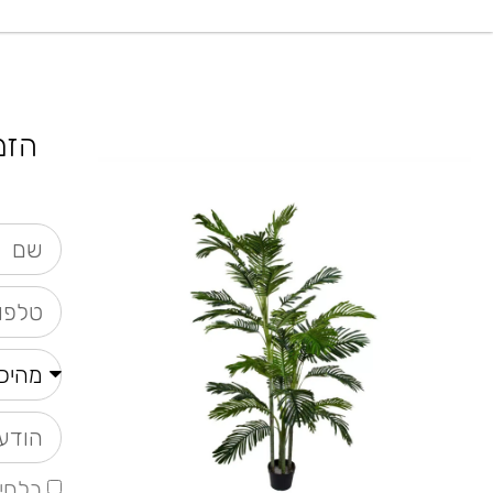
הזמ
בלחי